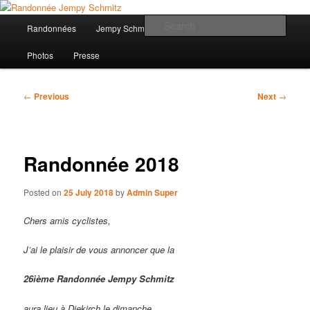
Skip
to
Main
Sear
Randonnées
Jempy Schmitz
Nos Partenaires
primary
menu
content
Randonnée Jempy Schmitz
Photos
Presse
Post
←
Previous
Next
→
navigation
Randonnée 2018
Posted on
25 July 2018
by
Admin Super
Chers amis cyclistes,
J’ai le plaisir de vous annoncer que la
26ième Randonnée Jempy Schmitz
aura lieu à Diekirch le dimanche