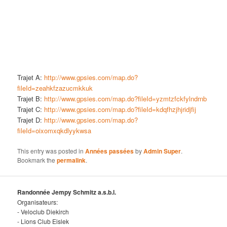
Trajet A:
http://www.gpsies.com/map.do?
fileId=zeahkfzazucmkkuk
Trajet B:
http://www.gpsies.com/map.do?fileId=yzmtzfckfylndrnb
Trajet C:
http://www.gpsies.com/map.do?fileId=kdqfhzjhjridjfij
Trajet D:
http://www.gpsies.com/map.do?
fileId=oixomxqkdlyykwsa
This entry was posted in
Années passées
by
Admin Super
.
Bookmark the
permalink
.
Randonnée Jempy Schmitz a.s.b.l.
Organisateurs:
- Veloclub Diekirch
- Lions Club Eislek