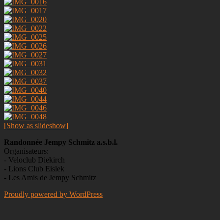
[Show as slideshow]
Randonnée Jempy Schmitz a.s.b.l.
Organisateurs:
- Veloclub Diekirch
- Lions Club Eislek
- Les Amis de Jempy Schmitz
Proudly powered by WordPress